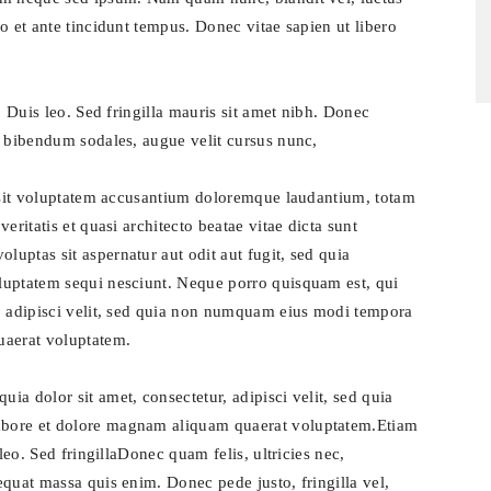
o et ante tincidunt tempus. Donec vitae sapien ut libero
. Duis leo. Sed fringilla mauris sit amet nibh. Donec
t bibendum sodales, augue velit cursus nunc,
r sit voluptatem accusantium doloremque laudantium, totam
eritatis et quasi architecto beatae vitae dicta sunt
uptas sit aspernatur aut odit aut fugit, sed quia
luptatem sequi nesciunt. Neque porro quisquam est, qui
, adipisci velit, sed quia non numquam eius modi tempora
uaerat voluptatem.
a dolor sit amet, consectetur, adipisci velit, sed quia
abore et dolore magnam aliquam quaerat voluptatem.Etiam
leo. Sed fringillaDonec quam felis, ultricies nec,
quat massa quis enim. Donec pede justo, fringilla vel,