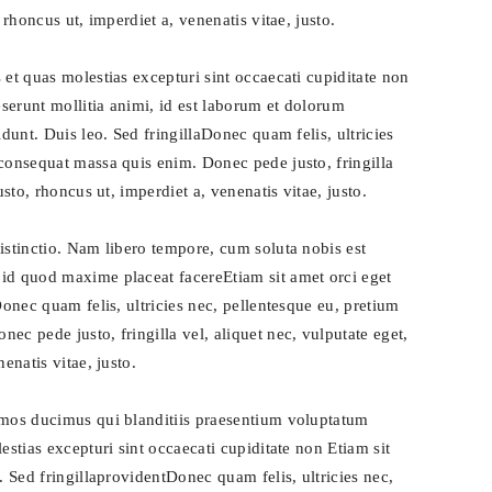
 rhoncus ut, imperdiet a, venenatis vitae, justo.
 et quas molestias excepturi sint occaecati cupiditate non
eserunt mollitia animi, id est laborum et dolorum
idunt. Duis leo. Sed fringillaDonec quam felis, ultricies
 consequat massa quis enim. Donec pede justo, fringilla
usto, rhoncus ut, imperdiet a, venenatis vitae, justo.
istinctio. Nam libero tempore, cum soluta nobis est
id quod maxime placeat facereEtiam sit amet orci eget
Donec quam felis, ultricies nec, pellentesque eu, pretium
ec pede justo, fringilla vel, aliquet nec, vulputate eget,
enatis vitae, justo.
imos ducimus qui blanditiis praesentium voluptatum
estias excepturi sint occaecati cupiditate non Etiam sit
. Sed fringillaprovidentDonec quam felis, ultricies nec,