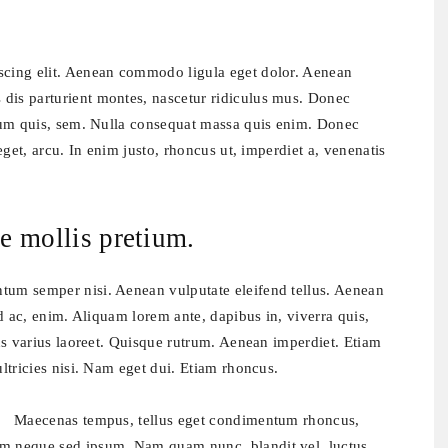
iscing elit. Aenean commodo ligula eget dolor. Aenean
dis parturient montes, nascetur ridiculus mus. Donec
etium quis, sem. Nulla consequat massa quis enim. Donec
 eget, arcu. In enim justo, rhoncus ut, imperdiet a, venenatis
e mollis pretium.
tum semper nisi. Aenean vulputate eleifend tellus. Aenean
end ac, enim. Aliquam lorem ante, dapibus in, viverra quis,
etus varius laoreet. Quisque rutrum. Aenean imperdiet. Etiam
ultricies nisi. Nam eget dui. Etiam rhoncus.
Maecenas tempus, tellus eget condimentum rhoncus,
em neque sed ipsum. Nam quam nunc, blandit vel, luctus