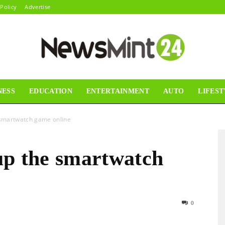
 Policy
Advertise
NESS
EDUCATION
ENTERTAINMENT
AUTO
LIFEST
News
 smartwatch game online
up the smartwatch
Mint24
0