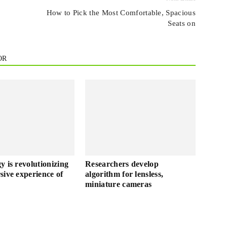
l
How to Pick the Most Comfortable, Spacious
Seats on
OR
y is revolutionizing
Researchers develop
sive experience of
algorithm for lensless,
miniature cameras