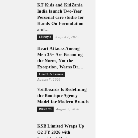
KT Kids and KidZania
India launch Two-Year
Personal care studio for
Hands-On Formulation
and...
Lifestyle
August 7, 2026
Heart Attacks Among
Men 35+ Are Becoming
the Norm, Not the
Exception, Warns Dr....
Health & Fitness
August 7, 2026
7billboards Is Redefining
the Boutique Agency
Model for Modern Brands
Business
August 7, 2026
KSB Limited Wraps Up
Q2 FY 2026 with