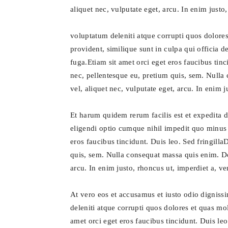
aliquet nec, vulputate eget, arcu. In enim justo,
voluptatum deleniti atque corrupti quos dolores
provident, similique sunt in culpa qui officia d
fuga.Etiam sit amet orci eget eros faucibus tinc
nec, pellentesque eu, pretium quis, sem. Nulla
vel, aliquet nec, vulputate eget, arcu. In enim j
Et harum quidem rerum facilis est et expedita d
eligendi optio cumque nihil impedit quo minus 
eros faucibus tincidunt. Duis leo. Sed fringilla
quis, sem. Nulla consequat massa quis enim. Don
arcu. In enim justo, rhoncus ut, imperdiet a, ven
At vero eos et accusamus et iusto odio digniss
deleniti atque corrupti quos dolores et quas mol
amet orci eget eros faucibus tincidunt. Duis leo