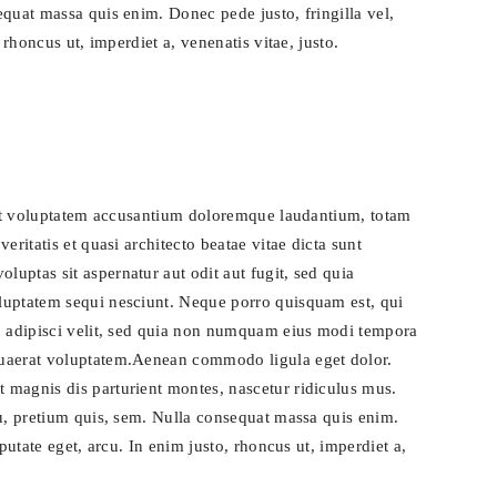
quat massa quis enim. Donec pede justo, fringilla vel,
 rhoncus ut, imperdiet a, venenatis vitae, justo.
 sit voluptatem accusantium doloremque laudantium, totam
eritatis et quasi architecto beatae vitae dicta sunt
uptas sit aspernatur aut odit aut fugit, sed quia
luptatem sequi nesciunt. Neque porro quisquam est, qui
, adipisci velit, sed quia non numquam eius modi tempora
quaerat voluptatem.Aenean commodo ligula eget dolor.
 magnis dis parturient montes, nascetur ridiculus mus.
eu, pretium quis, sem. Nulla consequat massa quis enim.
putate eget, arcu. In enim justo, rhoncus ut, imperdiet a,