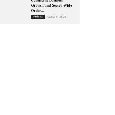
Consistent Business
Growth and Sector-Wide
Order...
Business
August 6, 2026