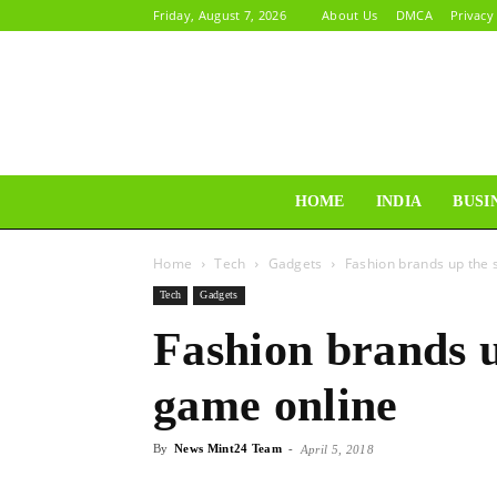
Friday, August 7, 2026
About Us
DMCA
Privacy
HOME
INDIA
BUSI
Home
Tech
Gadgets
Fashion brands up the
Tech
Gadgets
Fashion brands 
game online
By
News Mint24 Team
-
April 5, 2018