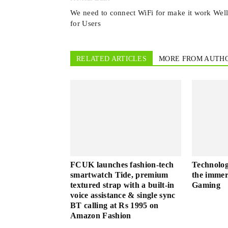
We need to connect WiFi for make it work Wel
for Users
RELATED ARTICLES
MORE FROM AUTH
FCUK launches fashion-tech
Technolog
smartwatch Tide, premium
the immer
textured strap with a built-in
Gaming
voice assistance & single sync
BT calling at Rs 1995 on
Amazon Fashion