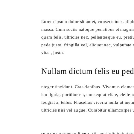
Lorem ipsum dolor sit amet, consectetuer adip
massa. Cum sociis natoque penatibus et magnis 
quam felis, ultricies nec, pellentesque eu, pr
pede justo, fringilla vel, aliquet nec, vulputate
vitae, justo.
Nullam dictum felis eu ped
nteger tincidunt. Cras dapibus. Vivamus elemen
leo ligula, porttitor eu, consequat vitae, eleif
feugiat a, tellus. Phasellus viverra nulla ut m
ultricies nisi vel augue. Curabitur ullamcorper 
sem quam semper libero, sit amet adipiscing s